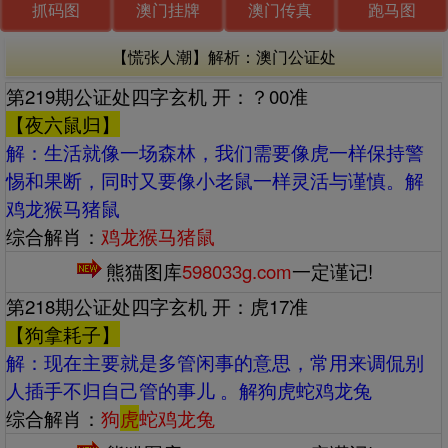
抓码图
澳门挂牌
澳门传真
跑马图
【慌张人潮】解析：澳门公证处
第219期公证处四字玄机 开：？00准
【夜六鼠归】
解：‌‌生活就像一场森林，我们需要像虎一样保持警
惕和果断，同时又要像小老鼠一样灵活与谨慎。‌‌解
鸡龙猴马猪鼠
综合解肖：
鸡龙猴马猪鼠
熊猫图库
598033g.com
一定谨记!
第218期公证处四字玄机 开：虎17准
【狗拿耗子】
解：‌‌现在主要就是‌多管闲事‌的意思，常用来调侃别
人插手不归自己管的事儿 。‌‌解狗虎蛇鸡龙兔
综合解肖：
狗
虎
蛇鸡龙兔