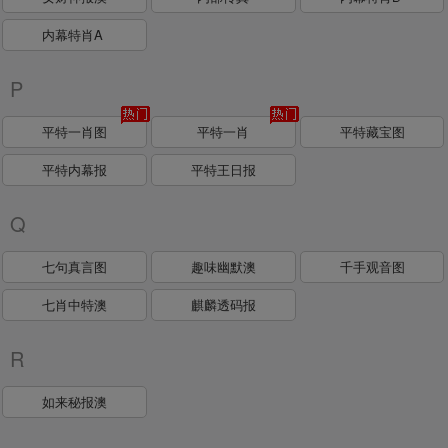
内幕特肖A
P
平特一肖图
平特一肖
平特藏宝图
平特内幕报
平特王日报
Q
七句真言图
趣味幽默澳
千手观音图
七肖中特澳
麒麟透码报
R
如来秘报澳