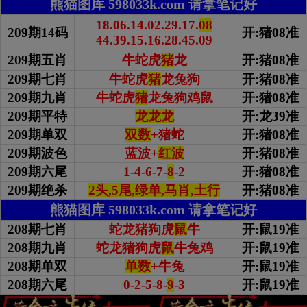
熊猫图库 598033k.com 请拿笔记好
18.06.14.02.29.17.
08
209期14码
开:猪08准
44.39.15.16.28.45.09
209期五肖
牛蛇虎
猪
龙
开:猪08准
209期七肖
牛蛇虎
猪
龙兔狗
开:猪08准
209期九肖
牛蛇虎
猪
龙兔狗鸡鼠
开:猪08准
209期平特
龙龙龙
开:龙39准
209期单双
双数
+猪蛇
开:猪08准
209期波色
蓝波+
红波
开:猪08准
209期
六尾
1-4-6-7-
8
-2
开:猪08准
209期绝杀
2头,5尾,绿单,马肖,土行
开:猪08准
熊猫图库 598033k.com 请拿笔记好
208期七肖
蛇龙猪狗虎
鼠
牛
开:鼠19准
208期九肖
蛇龙猪狗虎
鼠
牛兔鸡
开:鼠19准
208期单双
单数
+牛兔
开:鼠19准
208期
六尾
0-2-5-8-
9
-3
开:鼠19准