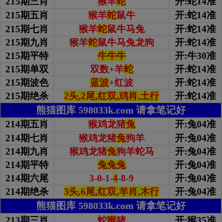
215期三肖
猴羊
蛇
开:蛇14准
215期五肖
猴羊
蛇
鼠牛
开:蛇14准
215期七肖
猴羊
蛇
鼠牛马兔
开:蛇14准
215期九肖
猴羊
蛇
鼠牛马兔龙狗
开:蛇14准
215期平特
牛牛牛
开:牛30准
215期单双
双数+羊
蛇
开:蛇14准
215期波色
蓝波
+红波
开:蛇14准
215期绝杀
2头,2尾,红双,鸡肖,土行
开:蛇14准
熊猫图库 598033k.com 请拿笔记好
214期五肖
猴鸡龙猪
兔
开:兔04准
214期七肖
猴鸡龙猪
兔
狗羊
开:兔04准
214期九肖
猴鸡龙猪
兔
狗羊蛇马
开:兔04准
214期平特
兔兔兔
开:兔04准
214期
六尾
3-0-1-
4
-8-9
开:兔04准
214期绝杀
3头,6尾,红双,羊肖,木行
开:兔04准
熊猫图库 598033k.com 请拿笔记好
213期三肖
蛇
猴
猪
开:猴35准