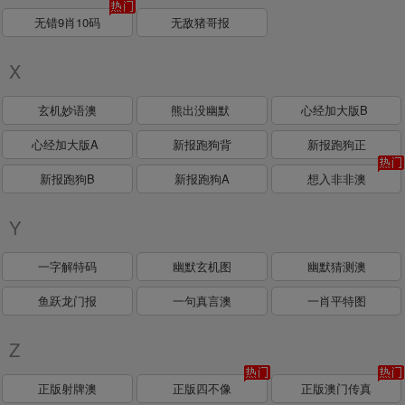
无错9肖10码
无敌猪哥报
X
玄机妙语澳
熊出没幽默
心经加大版B
心经加大版A
新报跑狗背
新报跑狗正
新报跑狗B
新报跑狗A
想入非非澳
Y
一字解特码
幽默玄机图
幽默猜测澳
鱼跃龙门报
一句真言澳
一肖平特图
Z
正版射牌澳
正版四不像
正版澳门传真