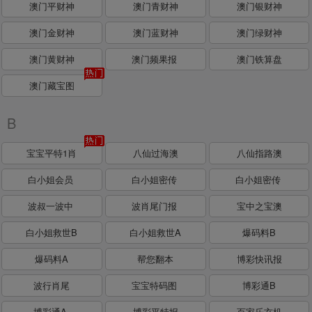
澳门平财神
澳门青财神
澳门银财神
澳门金财神
澳门蓝财神
澳门绿财神
澳门黄财神
澳门频果报
澳门铁算盘
澳门藏宝图
B
宝宝平特1肖
八仙过海澳
八仙指路澳
白小姐会员
白小姐密传
白小姐密传
波叔一波中
波肖尾门报
宝中之宝澳
白小姐救世B
白小姐救世A
爆码料B
爆码料A
帮您翻本
博彩快讯报
波行肖尾
宝宝特码图
博彩通B
博彩通A
博彩平特报
百家乐玄机