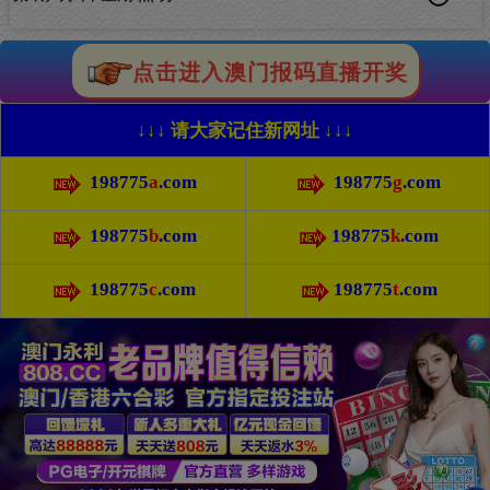
点击进入澳门报码直播开奖
↓↓↓ 请大家记住新网址 ↓↓↓
198775
a
.com
198775
g
.com
198775
b
.com
198775
k
.com
198775
c
.com
198775
t
.com