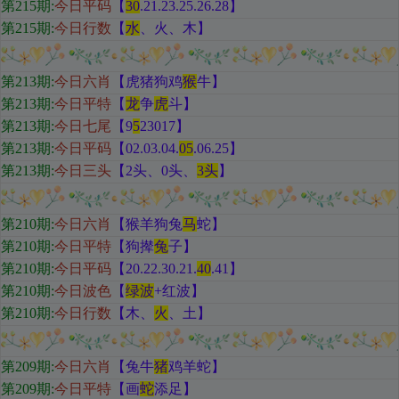
第215期:
今日平码
【
30
.21.23.25.26.28
】
第215期:
今日行数
【
水
、火、木
】
第213期
:
今日六肖
【虎猪狗鸡
猴
牛
】
第213期:
今日平特
【
龙
争
虎
斗
】
第213期:
今日七尾
【9
5
23017
】
第213期:
今日平码
【
02.03.04.
05
.06.25
】
第213期:
今日三头
【
2头、0头、
3头
】
第210期
:
今日六肖
【猴羊狗兔
马
蛇
】
第210期:
今日平特
【狗撵
兔
子
】
第210期:
今日平码
【
20.22.30.21.
40
.41
】
第210期:
今日波色
【
绿
波
+红波
】
第210期:
今日行数
【木
、
火
、土
】
第209期
:
今日六肖
【兔牛
猪
鸡羊蛇
】
第209期:
今日平特
【画
蛇
添足
】